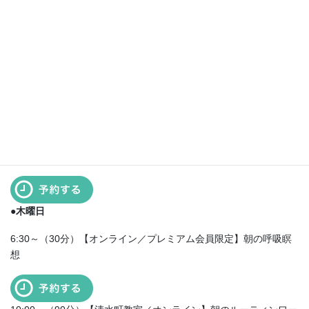
（＊1・22日開催です）
17:30〜（60分 ) 【清水町教室】マントラ＆キールタン／初回500
円（歌集代）2回目以降はドネーション
19:00～（90分） 【清水町教室／オンライン】夜のルーティンワ
ーク・ヨーガ
●木曜日
6:30～（30分）【オンライン／プレミアム会員限定】朝の呼吸瞑
想