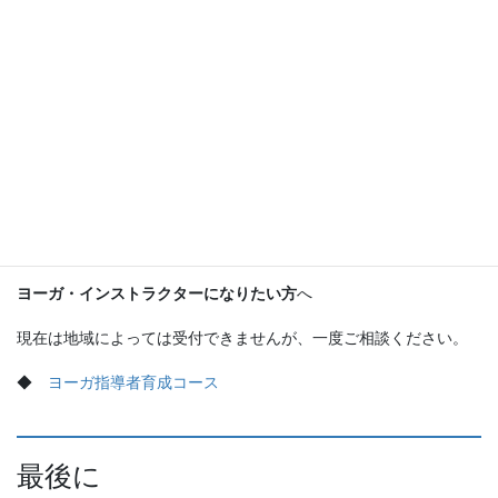
お問い合わせもお気軽に上記まで。
Bija（ビージャ）について
Bijaの場所
について
◆
教室の場所
Bijaの料金
について
◆
料金
ヨーガ・インストラクターになりたい方
へ
現在は地域によっては受付できませんが、一度ご相談ください。
◆
ヨーガ指導者育成コース
最後に