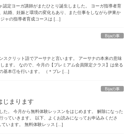
ビージャ認定ヨーガ講師がまたひとり誕生しました。 ヨーガ指導者育
、結婚、妊娠と環境の変化もあり、また仕事をしながら伊東か
ジャの指導者育成コースは […]
Bijaの事
ンスクリット語でアーサナと言います。 アーサナの本来の意味
指します。 なので、今月の【プレミアム会員限定クラス】は坐る
基本①を行います。 （＊プレ […]
Bijaの事
はじまります
した。 今月から無料体験レッスンをはじめます。 解除になった
行っていきます。 以下、よくお読みになってお申込みくださ
しています。 無料体験レッス […]