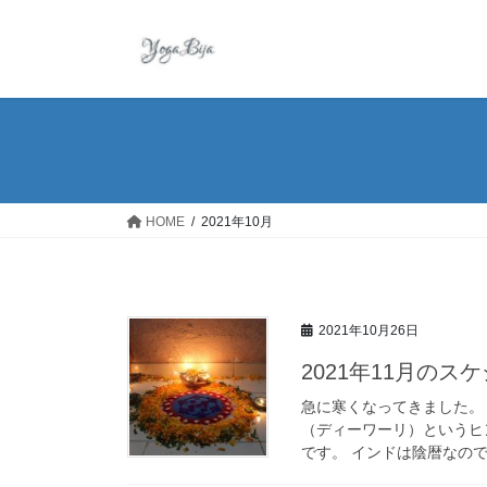
コ
ナ
ン
ビ
テ
ゲ
ン
ー
ツ
シ
へ
ョ
ス
ン
キ
に
ッ
移
HOME
2021年10月
プ
動
2021年10月26日
2021年11月のス
急に寒くなってきました。
（ディーワーリ）というヒ
です。 インドは陰暦なので