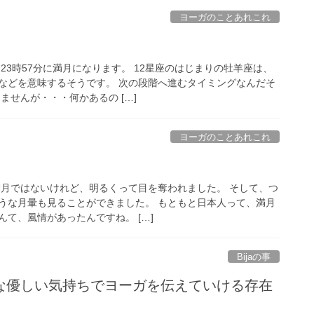
ヨーガのことあれこれ
23時57分に満月になります。 12星座のはじまりの牡羊座は、
などを意味するそうです。 次の段階へ進むタイミングなんだそ
ませんが・・・何かあるの […]
ヨーガのことあれこれ
満月ではないけれど、明るくって目を奪われました。 そして、つ
うな月暈も見ることができました。 もともと日本人って、満月
て、風情があったんですね。 […]
Bijaの事
な優しい気持ちでヨーガを伝えていける存在