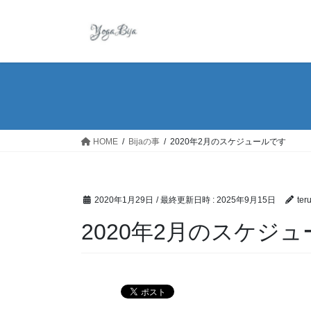
コ
ナ
ン
ビ
テ
ゲ
ン
ー
ツ
シ
へ
ョ
ス
ン
キ
に
ッ
移
HOME
Bijaの事
2020年2月のスケジュールです
プ
動
2020年1月29日
/ 最終更新日時 :
2025年9月15日
ter
2020年2月のスケジ