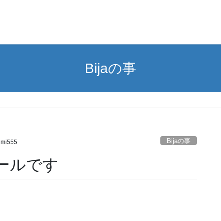
Bijaの事
Bijaの事
umi555
ュールです