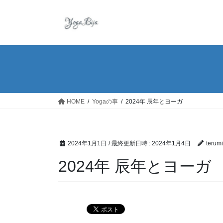
コ
ナ
ン
ビ
テ
ゲ
ン
ー
ツ
シ
へ
ョ
ス
ン
キ
に
ッ
移
HOME
Yogaの事
2024年 辰年とヨーガ
プ
動
2024年1月1日
/ 最終更新日時 :
2024年1月4日
terum
2024年 辰年とヨーガ