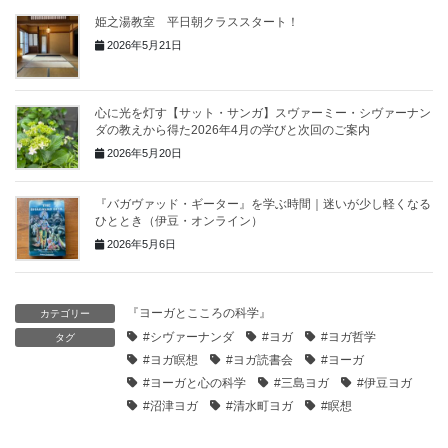
姫之湯教室 平日朝クラススタート！
2026年5月21日
心に光を灯す【サット・サンガ】スヴァーミー・シヴァーナン
ダの教えから得た2026年4月の学びと次回のご案内
2026年5月20日
『バガヴァッド・ギーター』を学ぶ時間｜迷いが少し軽くなる
ひととき（伊豆・オンライン）
2026年5月6日
『ヨーガとこころの科学』
カテゴリー
#シヴァーナンダ
#ヨガ
#ヨガ哲学
タグ
#ヨガ瞑想
#ヨガ読書会
#ヨーガ
#ヨーガと心の科学
#三島ヨガ
#伊豆ヨガ
#沼津ヨガ
#清水町ヨガ
#瞑想