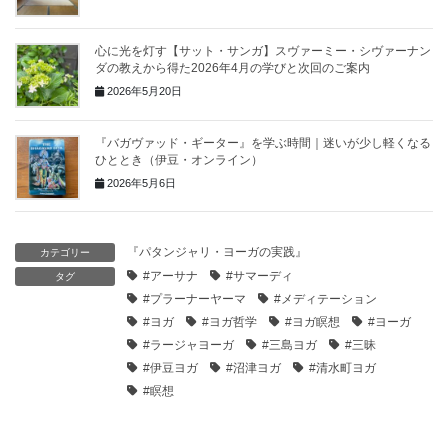
心に光を灯す【サット・サンガ】スヴァーミー・シヴァーナン
ダの教えから得た2026年4月の学びと次回のご案内
2026年5月20日
『バガヴァッド・ギーター』を学ぶ時間｜迷いが少し軽くなる
ひととき（伊豆・オンライン）
2026年5月6日
『パタンジャリ・ヨーガの実践』
カテゴリー
#アーサナ
#サマーディ
タグ
#プラーナーヤーマ
#メディテーション
#ヨガ
#ヨガ哲学
#ヨガ瞑想
#ヨーガ
#ラージャヨーガ
#三島ヨガ
#三昧
#伊豆ヨガ
#沼津ヨガ
#清水町ヨガ
#瞑想