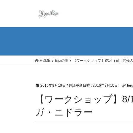
コ
ナ
ン
ビ
テ
ゲ
ン
ー
ツ
シ
へ
ョ
ス
ン
キ
に
ッ
移
HOME
Bijaの事
【ワークショップ】8/14（日）究極
プ
動
2016年8月10日
/ 最終更新日時 :
2016年8月10日
ter
【ワークショップ】8/
ガ・ニドラー