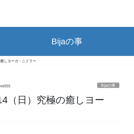
Bijaの事
の癒しヨーガ・ニドラー
Bijaの事
umi555
14（日）究極の癒しヨー