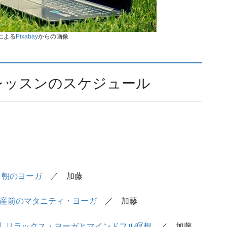
による
Pixabay
からの画像
ンレッスンのスケジュール
】朝のヨーガ
／ 加藤
産前のマタニティ・ヨーガ
／ 加藤
】リラックス・ヨーガとマインドフル瞑想
／ 加藤