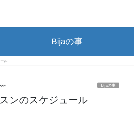
Bijaの事
ュール
Bijaの事
i555
スンのスケジュール