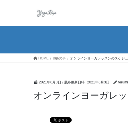
コ
ナ
ン
ビ
テ
ゲ
ン
ー
ツ
シ
へ
ョ
ス
ン
キ
に
ッ
移
HOME
Bijaの事
オンラインヨーガレッスンのスケジ
プ
動
2021年6月3日
/ 最終更新日時 :
2021年6月3日
terum
オンラインヨーガレッ