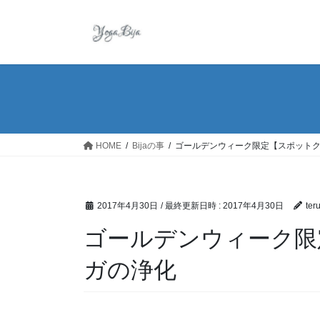
コ
ナ
ン
ビ
テ
ゲ
ン
ー
ツ
シ
へ
ョ
ス
ン
キ
に
ッ
移
HOME
Bijaの事
ゴールデンウィーク限定【スポット
プ
動
2017年4月30日
/ 最終更新日時 :
2017年4月30日
ter
ゴールデンウィーク限
ガの浄化