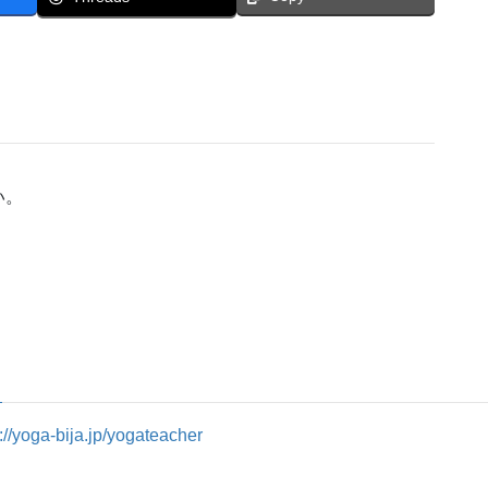
い。
p://yoga-bija.jp/yogateacher